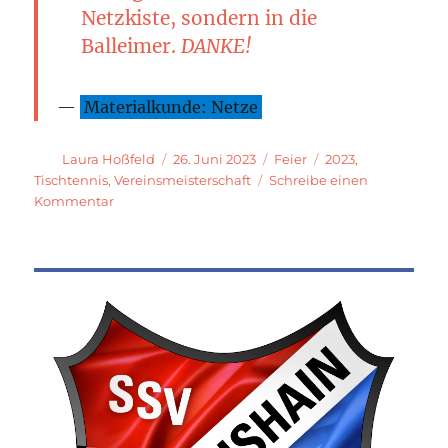
Netzkiste, sondern in die
Balleimer.
DANKE!
Materialkunde: Netze
Autor
Veröffentlicht
Kategorien
Schlagwörter
Laura Hoßfeld
26. Juni 2023
Feier
2023
,
am
Tischtennis
,
Vereinsmeisterschaft
Schreibe einen
zu
Kommentar
Nachlese:
Vereinsmeisterschaften
2023