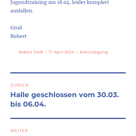
Jugendtraining am 18.04. leider komplett
ausfallen.
Gruß
Robert
Autor
Veröffentlicht
Kategorien
Robert Tiedt
17. April 2024
Ankündigung
am
Beitragsnavigation
ZURÜCK
Halle geschlossen vom 30.03.
Vorheriger
Beitrag:
bis 06.04.
WEITER