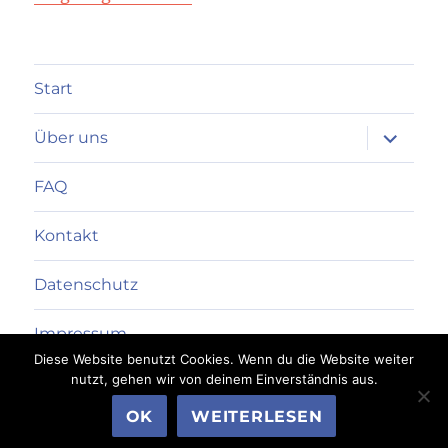
Start
Unterme
Über uns
anzeigen
FAQ
Kontakt
Datenschutz
Impressum
Diese Website benutzt Cookies. Wenn du die Website weiter
nutzt, gehen wir von deinem Einverständnis aus.
SSV Friedrichshain 1949 e.V.
Datenschutzerklärung
OK
WEITERLESEN
Mit Stolz präsentiert von WordPress