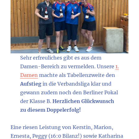
Sehr erfreuliches gibt es aus dem
Damen-Bereich zu vermelden. Unsere
1.
Damen
machte als Tabellenzweite den
Aufstieg
in die Verbandsliga klar und
gewann zudem noch den Berliner Pokal
der Klasse B.
Herzlichen Glückwunsch
zu diesem Doppelerfolg!
Eine riesen Leistung von Kerstin, Marion,
Ernesta, Peggy (16:0 Bilanz!) sowie Katharina