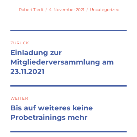
Autor
Veröffentlicht
Kategorien
Robert Tiedt
4. November 2021
Uncategorized
am
Beitragsnavigation
ZURÜCK
Einladung zur
Vorheriger
Beitrag:
Mitgliederversammlung am
23.11.2021
WEITER
Bis auf weiteres keine
Nächster
Beitrag:
Probetrainings mehr