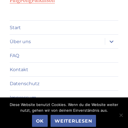
PingPongParkinson
Start
Unterme
Über uns
anzeigen
FAQ
Kontakt
Datenschutz
Impressum
Diese Website benutzt Cookies. Wenn du die Website weiter
nutzt, gehen wir von deinem Einverständnis aus.
SSV Friedrichshain 1949 e.V.
Datenschutzerklärung
OK
WEITERLESEN
Mit Stolz präsentiert von WordPress