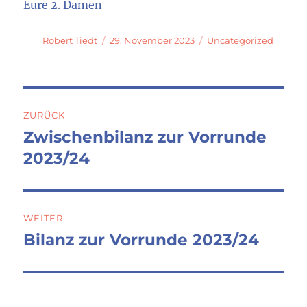
Eure 2. Damen
Autor
Veröffentlicht
Kategorien
Robert Tiedt
29. November 2023
Uncategorized
am
Beitragsnavigation
ZURÜCK
Zwischenbilanz zur Vorrunde
Vorheriger
Beitrag:
2023/24
WEITER
Bilanz zur Vorrunde 2023/24
Nächster
Beitrag: