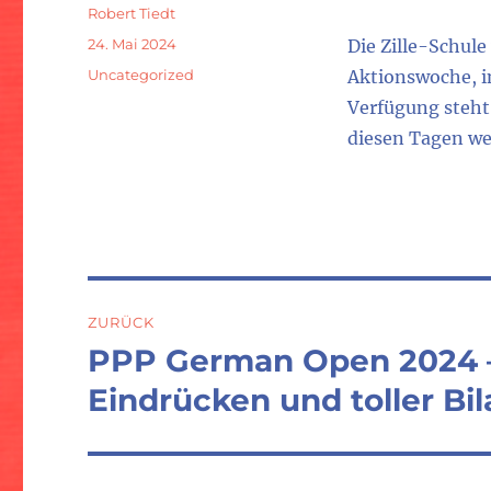
Autor
Robert Tiedt
Veröffentlicht
24. Mai 2024
Die Zille-Schule
am
Kategorien
Uncategorized
Aktionswoche, in
Verfügung steht,
diesen Tagen wen
Beitragsnavigation
ZURÜCK
PPP German Open 2024 
Vorheriger
Beitrag:
Eindrücken und toller Bi